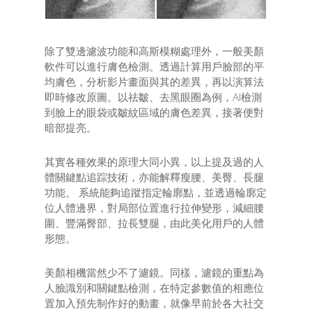
除了雙邊濾波功能和高斯模糊處理外，一般美顏
軟件可以進行膚色檢測。透過計算用戶臉部的平
均膚色，分析影片畫面與其的差異，再以演算法
即時修改原圖。以祛皺、去黑眼圈為例，AI檢測
到臉上的眼袋或皺紋區域的膚色差異，接著便對
暗部提亮。
其實各種效果的原理大同小異，以上提及過的人
體關鍵點追踪技術，亦能解釋瘦腰、美臀、長腿
功能。 系統能夠追蹤指定輪廓點，並透過輪廓定
位人體邊界，對局部位置進行拉伸變形，減細腰
圍、豐滿臀部、拉長雙腿，由此美化用戶的人體
形態。
美顏相機當然少不了濾鏡。同樣，濾鏡的重點為
人臉識別和關鍵點檢測，在特定參數值的相應位
置加入預先制作好的動畫，就像早前於各大社交