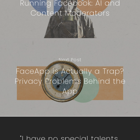
Running Facebook: AI and
Content Moderators
Next Post
FaceApp is Actually a Trap?
Privacy Problems Behind the
App
"I have no special talents.