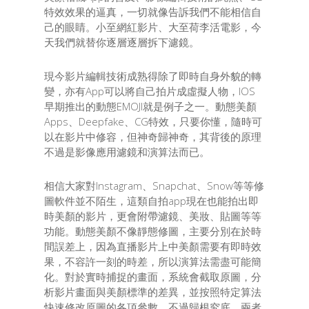
特效效果的逼真，一切就像告訴我們不能相信自
己的眼睛。小至網紅影片、大至荷李活電影，今
天我們就替你逐層逐層拆下濾鏡。
現今影片編輯技術成熟得除了即時自身外貌的轉
變，亦有App可以將自己拍片成虛擬人物，IOS
早期推出的動態EMOJI就是例子之一。動態美顏
Apps、Deepfake、CG特效，只要你懂，隨時可
以在影片中修容，但神奇歸神奇，其背後的原理
不過是影像應用濾鏡和演算法而已。
相信大家對Instagram、Snapchat、Snow等等修
圖軟件並不陌生，這類自拍app現在也能拍出即
時美顏的影片，更會附帶濾鏡、美妝、貼圖等等
功能。動態美顏不像靜態修圖，主要分別在於時
間誤差上，因為直播影片上中美顏需要有即時效
果，不容許一刻的時差，所以演算法需盡可能簡
化。對於實時捕捉的畫面，系統會截取原圖，分
析影片畫面與美顏標準的差異，並按照特定算法
快速修改原圖的各項參數。不過歸根究底，兩者