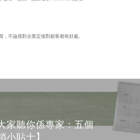
賞，不論係對企業定係對顧客都有好處。
大家聽你係專家：五個
銷小貼士】