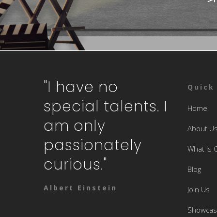
"I have no
Quick
special talents. I
Home
am only
About U
passionately
What is 
curious."
Blog
Albert Einstein
Join Us
Showca