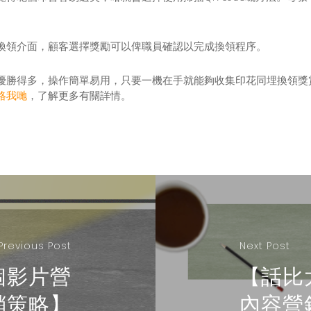
換領介面，顧客選擇獎勵可以俾職員確認以完成換領程序。
優勝得多，操作簡單易用，只要一機在手就能夠收集印花同埋換領獎
絡我哋
，了解更多有關詳情。
Previous Post
Next Post
個影片營
【話比
銷策略】
內容營