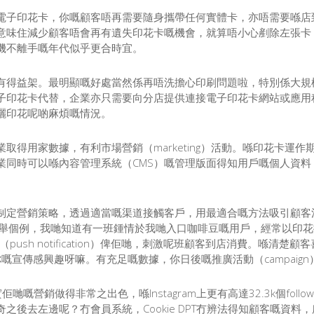
電子印花卡，你嘅顧客唔再需要隨身攜帶任何實體卡，亦唔需要喺店
意味住減少顧客唔會再有遺失印花卡嘅機會，就算唔小心剷除左張卡
機不離手嘅年代似乎更合時宜。
有得益架。最明顯嘅好處當然係再唔洗擔心印刷問題啦，特別係大規
子印花卡代替，企業亦只需要向分店提供連接電子印花卡網站或應用
曬印花呢啲麻煩嘅情況。
取得用家數據，有利市場營銷（marketing）活動。喺印花卡運
同時可以喺內容管理系統（CMS）嘅管理版面得知用戶嘅個人資料，
制定營銷策略，透過適當嘅渠道接觸客戶，用最適合嘅方法吸引顧客
geting），舉個例，我哋知道有一班鍾情於我哋入口咖啡豆嘅用戶，經常
push notification）俾佢哋，刺激呢班顧客到店消費。喺清
嘅宣傳感興趣呀嘛。有充足嘅數據，你日後嘅推廣活動（campaig
例，其實佢哋嘅營銷做得非常之出色，喺Instagram上更有高達32.3k個f
去左邊呢？冇會員系統，Cookie DPT冇辨法得知顧客嘅資料，所以