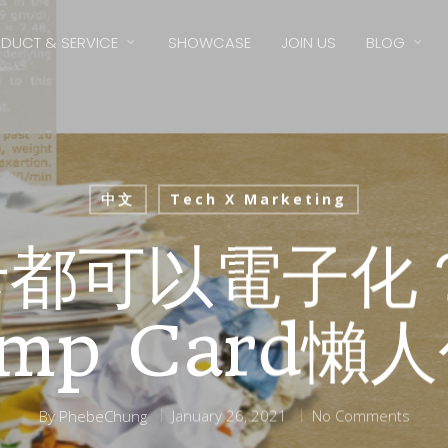
DUCT & SERVICE
SHOWCASE
JOIN US
BLOG
中文
Tech X Marketing
都可以電子化？Di
amp Card懶
By
PhebeChung
January 26, 2021
No Comments