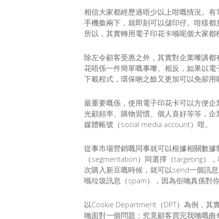
相信大家都經歷過唔少以上咁嘅情況。有
手機撳兩下，就即刻可以儲印仔。咁樣都
所以，其實轉用電子印花卡喺呢個大家都
除左令顧客受惠之外，其實對企業嚟講都
花唔係一件簡單嘅事嚟。相反，如果以電
下載程式，環保啲之餘又更加可以免卻用
最重要嘅係，使用電子印花卡可以方便企業
光顧頻率、購物習慣、個人喜好等等，企業
媒體帳號（social media account）咁。
從事市場營銷嘅同事就可以根據相關數據
（segmentation）同選擇（tar
次購入新豆嘅時候，就可以send一個訊息（
喺垃圾訊息（spam），因為佢哋真係對你
以Cookie Department（DPT）為
哋面對一個問題：究竟顧客買完我哋嘅曲奇之後