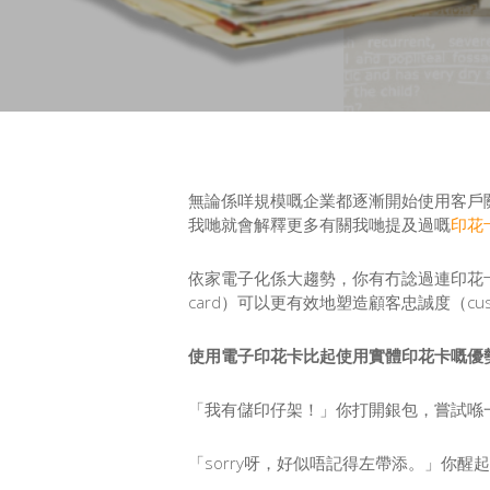
無論係咩規模嘅企業都逐漸開始使用客戶
我哋就會解釋更多有關我哋提及過嘅
印花
依家電子化係大趨勢，你有冇諗過連印花卡都
card）可以更有效地塑造顧客忠誠度（cus
使用電子印花卡比起使用實體印花卡嘅優
「我有儲印仔架！」你打開銀包，嘗試喺一
「sorry呀，好似唔記得左帶添。」你