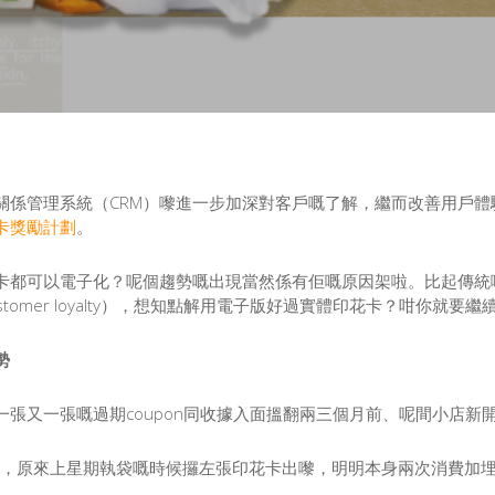
關係管理系統（CRM）嚟進一步加深對客戶嘅了解，繼而改善用戶體
卡獎勵計劃
。
可以電子化？呢個趨勢嘅出現當然係有佢嘅原因架啦。比起傳統嘅實體印花
tomer loyalty），想知點解用電子版好過實體印花卡？咁你就要
勢
張又一張嘅過期coupon同收據入面搵翻兩三個月前、呢間小店新
醒起，原來上星期執袋嘅時候攞左張印花卡出嚟，明明本身兩次消費加