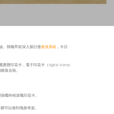
驗。我哋早前深入探討過
會員系統
，今日
卡，電子印花卡（digital stamp
繼續睇落去啦。
開張嘅時候派嘅印花卡。
埋都可以換到塊曲奇架。