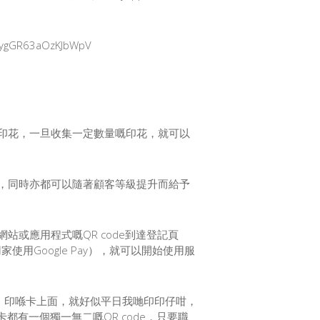
印花，一旦收集一定數量嘅印花，就可以
，同時亦都可以隨著顧客等級提升而給予
或應用程式嘅QR code到達登記頁
用家使用Google Pay），就可以開始使用服
mp）印喺卡上面，就好似平日我哋印印仔咁，
都有一個獨一無二嘅QR code，只要職