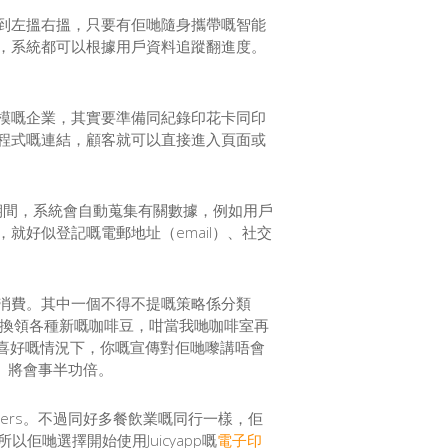
到左搵右搵，只要有佢哋隨身攜帶嘅智能
，系統都可以根據用戶資料追蹤翻進度。
模嘅企業，其實要準備同紀錄印花卡同印
程式嘅連結，顧客就可以直接進入頁面或
作期間，系統會自動蒐集有關數據，例如用戶
就好似登記嘅電郵地址（email）、社交
消費。其中一個不得不提嘅策略係分類
以印花換領各種新嘅咖啡豆，咁當我哋咖啡室再
楚顧客喜好嘅情況下，你嘅宣傳對佢哋嚟講唔會
n）將會事半功倍。
ollowers。不過同好多餐飲業嘅同行一樣，佢
佢哋選擇開始使用Juicyapp嘅
電子印