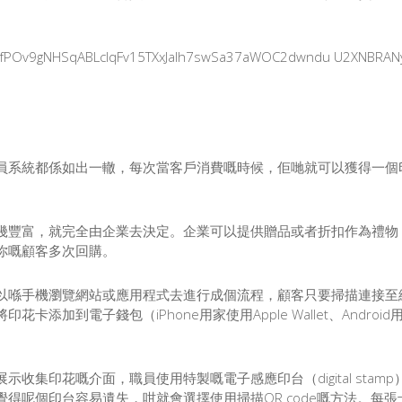
員系統都係如出一轍，每次當客戶消費嘅時候，佢哋就可以獲得一個
幾豐富，就完全由企業去決定。企業可以提供贈品或者折扣作為禮物
你嘅顧客多次回購。
喺手機瀏覽網站或應用程式去進行成個流程，顧客只要掃描連接至網站
加到電子錢包（iPhone用家使用Apple Wallet、Android
收集印花嘅介面，職員使用特製嘅電子感應印台（digital sta
呢個印台容易遺失，咁就會選擇使用掃描QR code嘅方法。每張卡