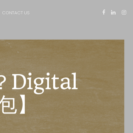
CONTACT US
gital
人包】