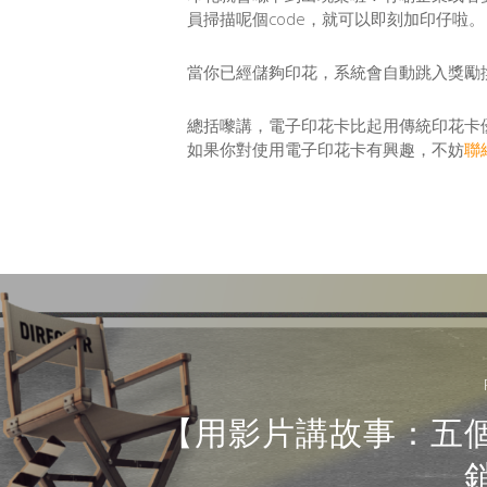
員掃描呢個code，就可以即刻加印仔啦。
當你已經儲夠印花，系統會自動跳入獎勵
總括嚟講，電子印花卡比起用傳統印花卡
如果你對使用電子印花卡有興趣，不妨
聯
【用影片講故事：五