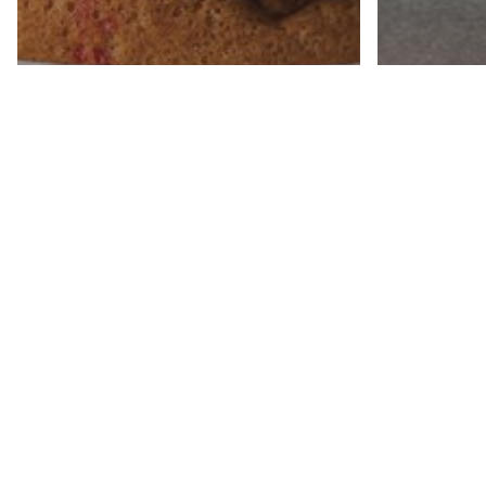
English
M
Tech X Ma
How
中文
Marketing
Tech X Marketing
【低門檻CRM！
A Fi
F&B可以點管理客
Mark
戶關係？】
Stra