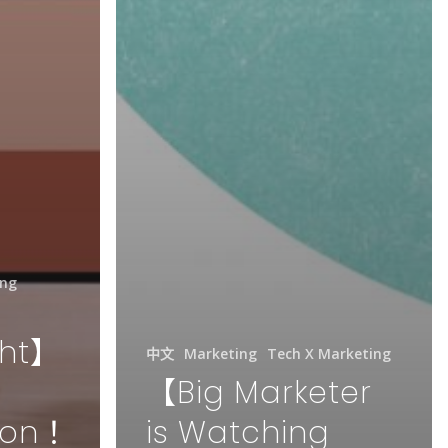
ing
ght】
中文
Marketing
Tech X Marketing
【Big Marketer
ion！
is Watching