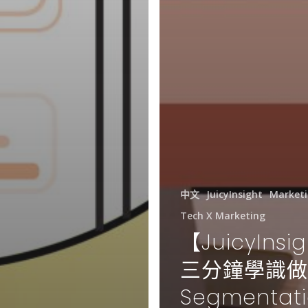
中文
JuicyInsight
Market
Tech X Marketing
【JuicyInsi
三分鐘學識做
Segmentat