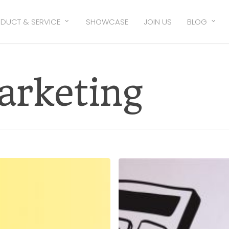
DUCT & SERVICE
SHOWCASE
JOIN US
BLOG
arketing