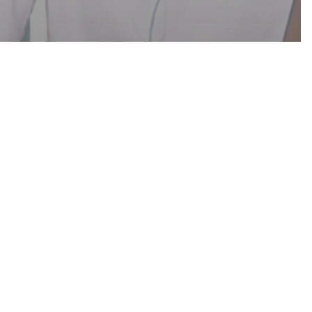
ech X Marketing
中文
ght】CRM
學識點樣
係！