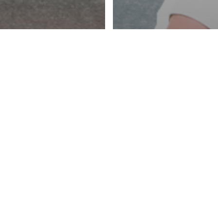
arketing
rketing
 To Create
Marketing
JuicyInsight
T
nely-Tuned
【JuicyInsi
eting
係咩？五分鐘
tegy
同客戶打好關