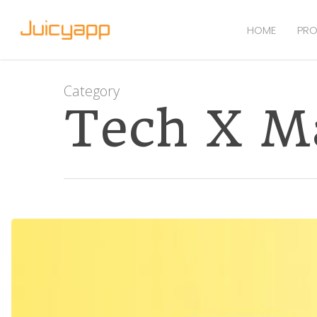
HOME
PRO
Category
Tech X M