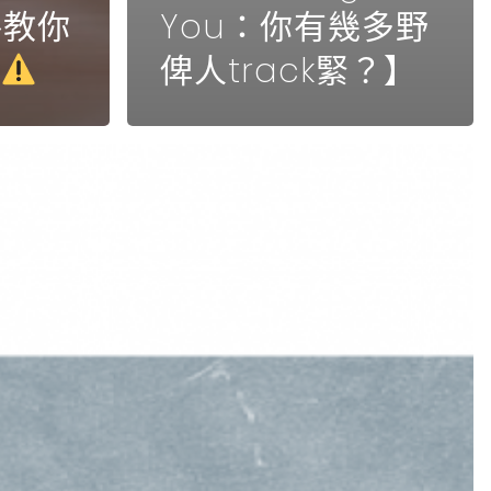
格教你
You：你有幾多野
俾人track緊？】