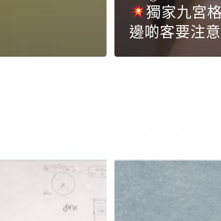
獨家九宮
邊啲客要注意