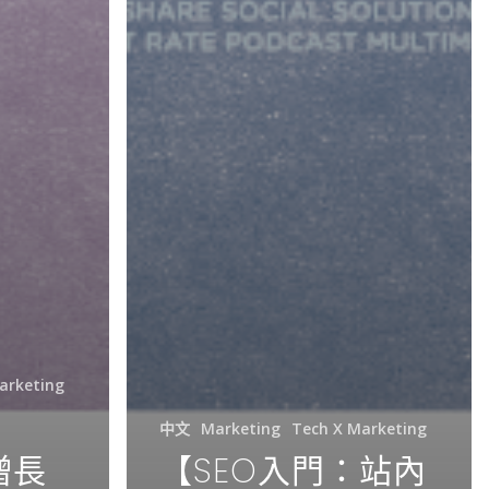
arketing
中文
Marketing
Tech X Marketing
增長
【SEO入門：站內