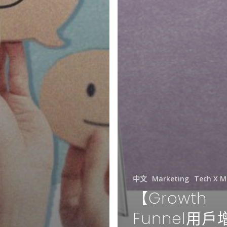
中文
Marketing
Tech X M
【Growth
Funnel用戶