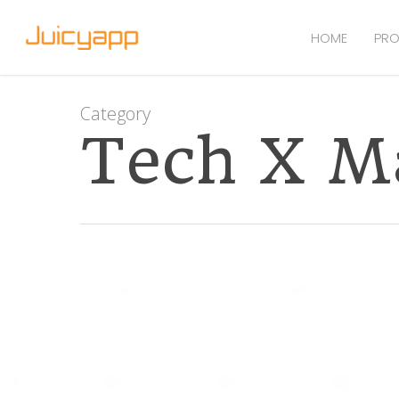
HOME
PRO
Category
Tech X M