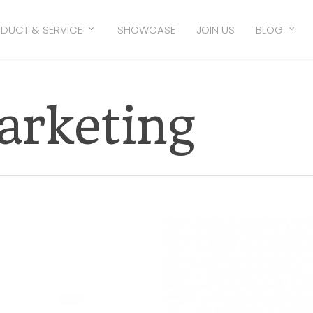
DUCT & SERVICE
SHOWCASE
JOIN US
BLOG
arketing