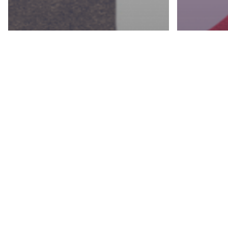
中文
Marketing
Tech X Marketing
Tech X Ma
【Social Media
【Dig
移民潮：MeWe、
Mar
Clubhouse知多
代：
少】
南】