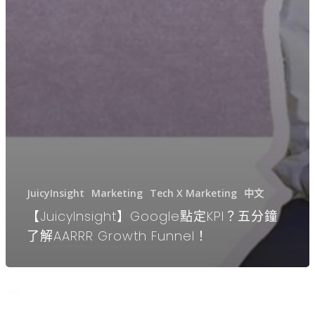
JuicyInsight
Marketing
Tech X Marketing
中文
【JuicyInsight】Google點定KPI？五分鐘
了解AARRR Growth Funnel！