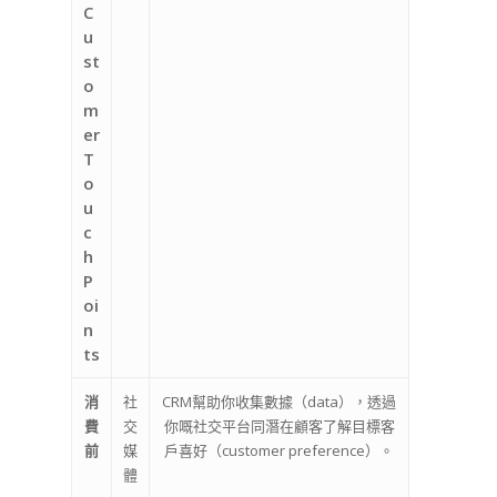
C
u
st
o
m
er
T
o
u
c
h
P
oi
n
ts
消
社
CRM幫助你收集數據（data），透過
費
交
你嘅社交平台同潛在顧客了解目標客
前
媒
戶喜好（customer preference）。
體