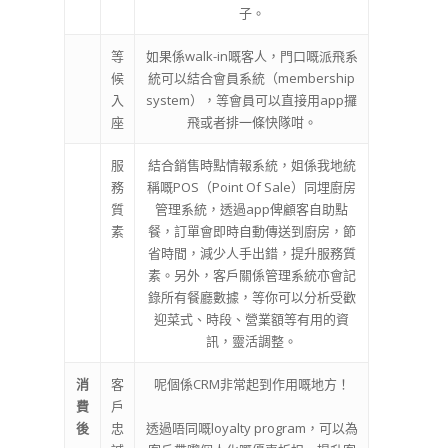
子。
等
如果係walk-in嘅客人，門口嘅派飛系
候
統可以結合會員系統（membership
入
system），等會員可以直接用app攞
座
飛或者排一條快隊咁。
服
結合銷售時點情報系統，姐係我地統
務
稱嘅POS（Point Of Sale）同埋廚房
質
管理系統，透過app俾顧客自助點
素
餐，訂單會即時自動傳送到廚房，節
省時間，減少人手出錯，提升服務質
素。另外，客戶關係管理系統亦會記
錄所有餐廳數據，等你可以分析受歡
迎菜式、時段、營業額等有用的資
訊，靈活調整。
消
客
呢個係CRM非常起到作用嘅地方！
費
戶
後
忠
透過唔同嘅loyalty program，可以為