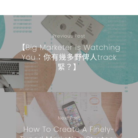
Previous Post
【Big Marketer is Watching
You：你有幾多野俾人track
緊？】
Next Post
How To Create A Finely-