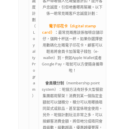
誠
客戶帶嚟個人化嘅優惠折扣，提升客
度
戶忠誠度，引佢哋番嚟再幫襯。以下
計
係一啲常見嘅客戶忠誠度計劃：
劃
（
電子印花卡（digital stamp
L
card）
：
最常見嘅應該係咖啡店儲印
o
仔，儲夠十杯送一杯。如果你選擇使
y
用數碼化左嘅電子印花卡，顧客可以
al
輕易將會員卡加落電子錢包（e-
ty
wallet）到，例如Apple Wallet或者
Pr
Google Pay，咁就可以方便隨身攜帶
o
啦！
gr
a
會員積分制
（membership point
m
system）：呢個方法有好多大型餐飲
）
集團都用緊架！消費到某一個指定金
額就可以儲積分，積分可以用嚟換唔
同菜式或飲品，甚至當係現金使用。
另外，呢個計劃玩法非常之多，可以
按顧客消費金額，將佢哋分成唔同會
員級數，級數越高，優惠越優豐厚，