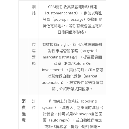
網
CRM幫你收集顧客嘅聯絡資訊
站
（customer contact），例如以彈出
訊息（pop-up message）鼓勵佢哋
留低電郵地址，等你有機會發送電郵
日後同佢地聯絡。
市
有數據有insight，就可以試唔同嘅針
場
對性市場營銷策略（targeted
營
marketing strategy），提高投資回
銷
報率（ROI/ Return On
Investment）。與此同時，CRM都可
以幫你做自動化營銷（market
automation），根據條件發送宣傳電
郵﹐介紹新菜式同優惠。
消
訂
利用網上訂位系統（booking
費
位
system），減省人手之餘同時減低出
過
錯機會，仲可以用Whatsapp自動回
程
覆（auto reply），或自動推送短訊
或SMS俾顧客，提醒佢哋訂位嘅日