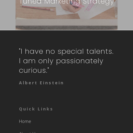
Tuned Marketing Strategy
"I have no special talents.
I am only passionately
curious."
Albert Einstein
Quick Links
Home