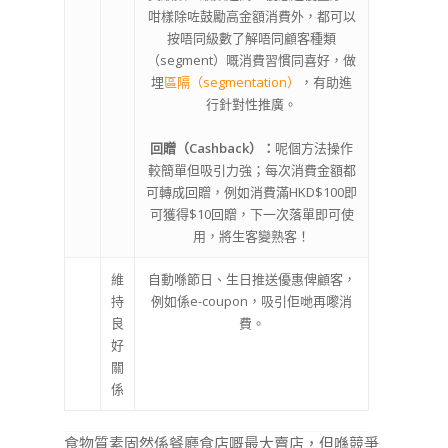
咁樣除咗鼓勵高金額消費外，都可以
按唔同級數了解唔同顧客種類
（segment）嘅消費習慣同喜好，做
埋
區隔（segmentation）
，有助進
行針對性推廣。
回贈（Cashback）：
呢個方法操作
較簡單但吸引力強；每次消費金額都
可轉成回贈，例如消費滿HKD$100即
可獲得$10回贈，下一次落單即可使
用，將生客變熟客！
維
自動喺節日、生日推送優惠俾顧客，
持
例如係e-coupon，吸引佢哋再嚟消
良
費。
好
關
係
食物質素固然係餐廳食店嘅最大賣店，但喺競爭